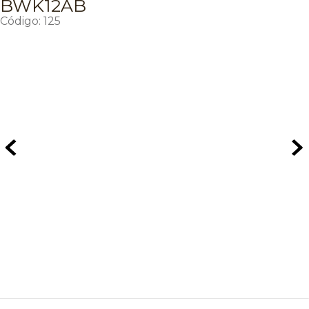
BWK12AB
Código
:
125