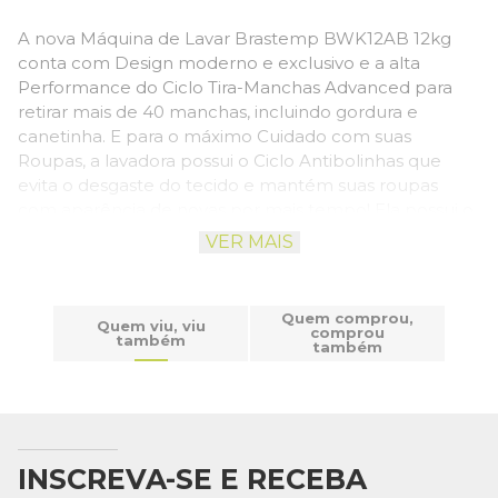
A nova Máquina de Lavar Brastemp BWK12AB 12kg
conta com Design moderno e exclusivo e a alta
Performance do Ciclo Tira-Manchas Advanced para
retirar mais de 40 manchas, incluindo gordura e
canetinha. E para o máximo Cuidado com suas
Roupas, a lavadora possui o Ciclo Antibolinhas que
evita o desgaste do tecido e mantém suas roupas
com aparência de novas por mais tempo! Ela possui o
ciclo Antibolinhas, recurso que evita o desgaste do
VER MAIS
tecido e mantém suas roupas com aparência nova.
Ainda tem o Ciclo Cores Duradouras que previne o
desbotamento das roupas coloridas durante a
Quem comprou,
Quem viu, viu
lavagem, mantendo as cores originais do tecido. Sem
comprou
também
também
falar nas 12 funções que ela possui para facilitar a sua
rotina e otimizar o seu tempo. Nesta versão a lavadora
está disponível na cor branca.
INSCREVA-SE E RECEBA