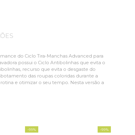
ÇÕES
rmance do Ciclo Tira-Manchas Advanced para
vadora possui o Ciclo Antibolinhas que evita o
bolinhas, recurso que evita o desgaste do
sbotamento das roupas coloridas durante a
a rotina e otimizar o seu tempo. Nesta versão a
-
99%
-
99%