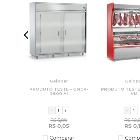
Gelopar
Gelop
PRODUTO TESTE - GMCR-
PRODUTO TESTE 
RODUTO
2600 AI
VM
 3
－
＋
－
R$
5
,
00
R$
10
,
R$
0
,
05
R$
0
,
Comparar
Comp