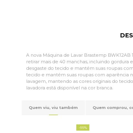
DES
A nova Máquina de Lavar Brastemp BWK12AB 12
retirar mais de 40 manchas, incluindo gordura 
desgaste do tecido e mantém suas roupas com a
tecido e mantém suas roupas com aparência no
lavagem, mantendo as cores originais do tecido. 
lavadora está disponível na cor branca.
Quem viu, viu também
Quem comprou, 
-
99%