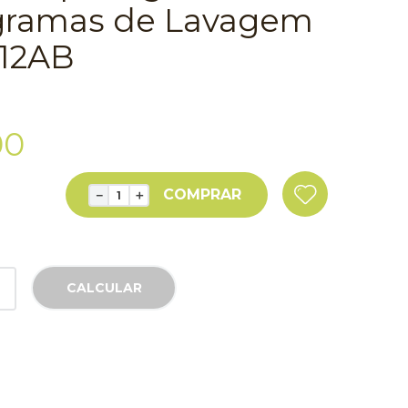
rogramas de Lavagem
12AB
00
COMPRAR
－
＋