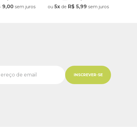
$
9
,
00
5
R$
5
,
99
5
sem juros
ou
de
sem juros
ou
d
INSCREVER-SE