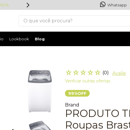
ISTA
Whatsapp
O que você procura?
io
Lookbook
Blog
☆
☆
☆
☆
☆
(
0
)
Avalie
Verificar outras ofertas
99%
OFF
Brand
PRODUTO TE
Roupas Bras