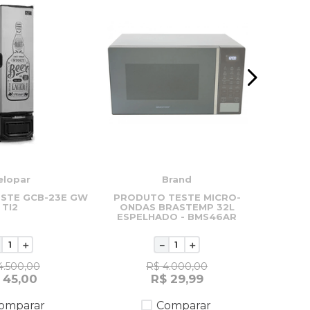
elopar
Brand
STE GCB-23E GW
PRODUTO TESTE MICRO-
PRODU
TI2
ONDAS BRASTEMP 32L
BOCAS M
ESPELHADO - BMS46AR
PRET
AUTOM
＋
－
＋
4
.
500
,
00
R$
4
.
000
,
00
45
,
00
R$
29
,
99
omparar
Comparar