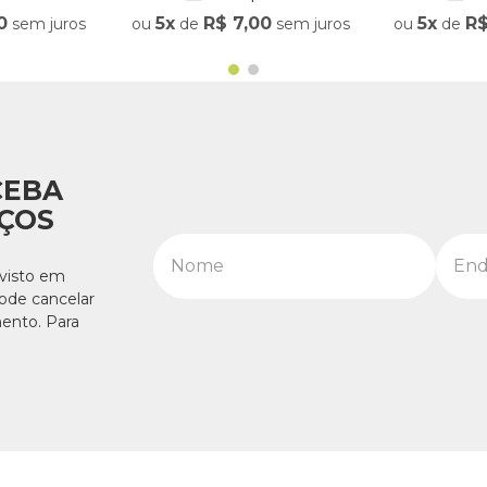
0
5
R$
7
,
00
5
R
sem juros
ou
de
sem juros
ou
de
CEBA
ÇOS
visto em
pode cancelar
ento. Para