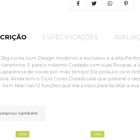
CRIÇÃO
ESPECIFICAÇÕES
AVALIA
kg conta com Design moderno e exclusivo e a alta Perfo
e canetinha. E para o máximo Cuidado com suas Roupas, a la
parência de novas por mais tempo! Ela possui o ciclo Anti
va. Ainda tem o Ciclo Cores Duradouras que previne o de
Sem falar nas 12 funções que ela possui para facilitar a su
comprou também
-
99%
-
99%