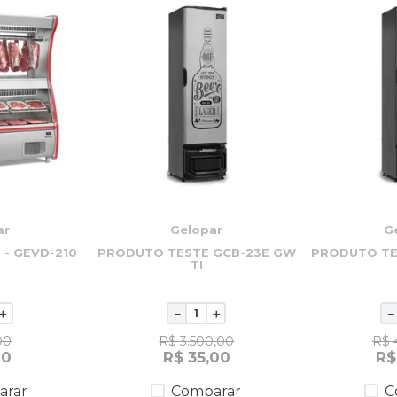
ar
Gelopar
G
- GEVD-210
PRODUTO TESTE GCB-23E GW
PRODUTO TE
TI
＋
－
＋
－
00
R$
3
.
500
,
00
R$
10
R$
35
,
00
R$
arar
Comparar
C