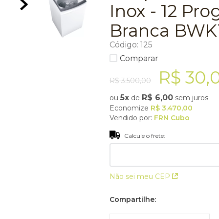
Inox - 12 P
Branca BWK
Código
:
125
Comparar
R$
30
,
R$
3
.
500
,
00
5
R$
6
,
00
ou
de
sem juros
Economize
R$
3
.
470
,
00
Vendido por:
FRN Cubo
Calcule o frete:
Não sei meu CEP
Compartilhe: